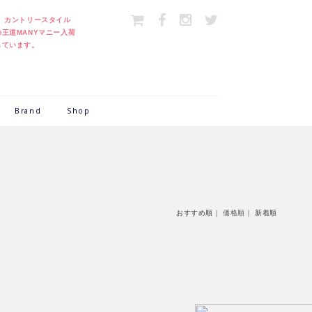
＞
カントリースタイル
の王道MANYマニー入荷
しています。
Brand
Shop
おすすめ順
｜
価格順
｜
新着順