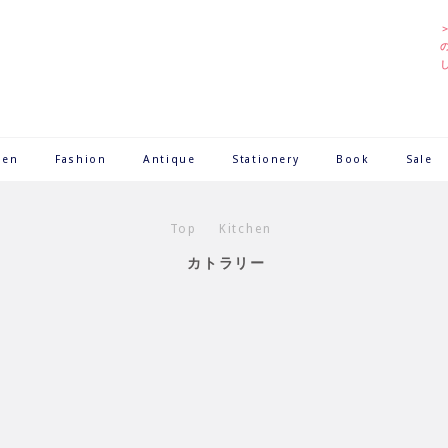
hen
Fashion
Antique
Stationery
Book
Sale
Top
Kitchen
カトラリー