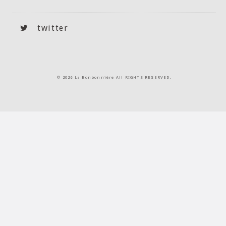
twitter
©
2026 La Bonbonnière All RIGHTS RESERVED.