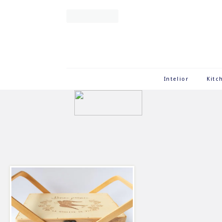
Intelior
Kitc