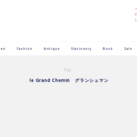
hen
Fashion
Antique
Stationery
Book
Sale
Top
le Grand Chemin グランシュマン