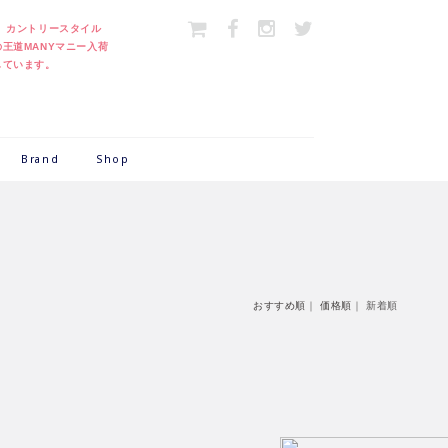
＞
カントリースタイル
の王道MANYマニー入荷
しています。
Brand
Shop
おすすめ順
｜
価格順
｜
新着順