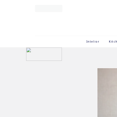
Intelior
Kitc