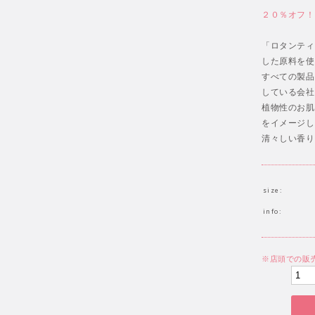
２０％オフ！
「ロタンティ
した原料を使
すべての製品
している会社
植物性のお肌
をイメージし
清々しい香り
size:
info:
※店頭での販