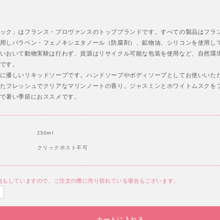
ック」はフランス・プロヴァンスのトップブランドです。すべての製品はフラ
用しパラベン・フェノキシエタノール（防腐剤）、鉱物油、シリコンを使用し
いおいて動物実験は行わず、資源はリサイクル可能な包装を使用など、自然環
です。
に優しいリキッドソープです。ハンドソープやボディソープとしてお使いいた
たフレッシュでクリアなマリンノートの香り。ジャスミンとホワイトムスクを
で暑い季節におススメです。
250ml
クリックポスト不可
売もしていますので、ご注文の際に売り切れている場合もございます。