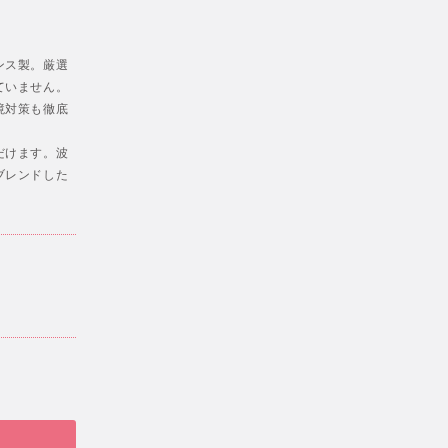
ンス製。厳選
ていません。
境対策も徹底
だけます。波
ブレンドした