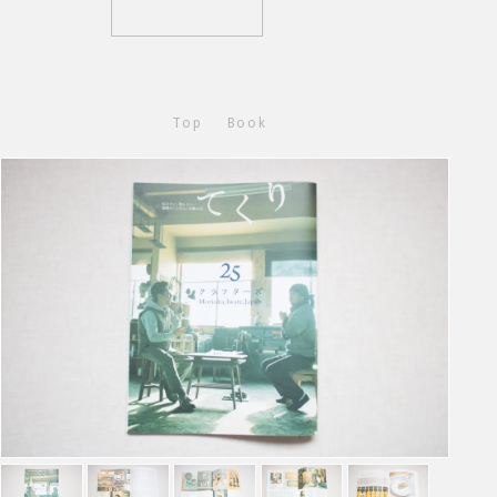
Top
Book