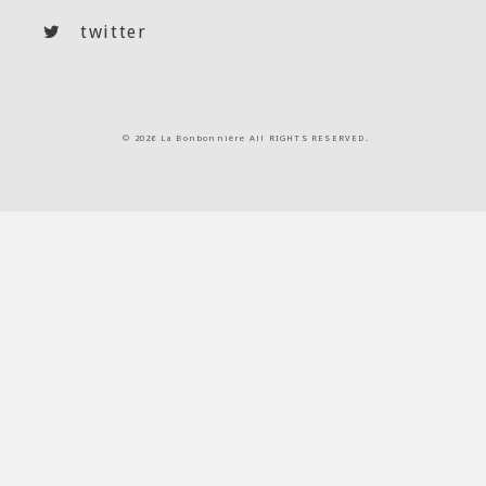
twitter
©
2026 La Bonbonnière All RIGHTS RESERVED.