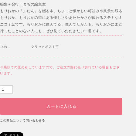
編集＋発行：まちの編集室
もりおかの「ふだん」を綴る本。ちょっと懐かしい町並みや風景の残る
もりおか。もりおかの街にある優しさやあたたかさが伝わるステキなミ
ニコミ誌です。もりおかに住んでる、住んでたかたも。もりおかにまだ
行ったことのない人にも、ぜひ見ていただきたい一冊です。
info:
クリックポスト可
※店頭での販売もしていますので、ご注文の際に売り切れている場合もござ
います。
この商品について問い合わせる