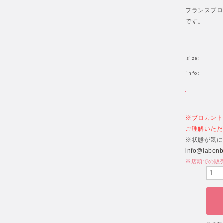
フランスブロ
です。
size:
info:
※ブロカント
ご理解いただ
※状態が気に
info@labon
※店頭での販