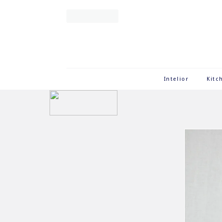
Intelior
Kitc