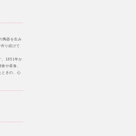
々の陶器を生み
で作り続けて
。1851年か
朝食や昼食、
たときの、心