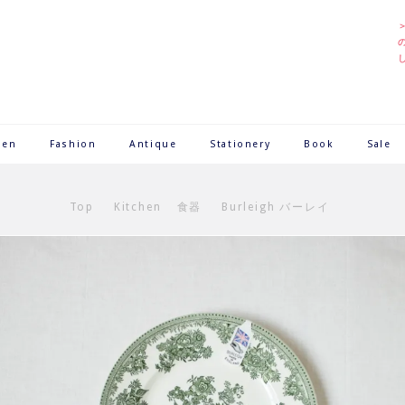
hen
Fashion
Antique
Stationery
Book
Sale
Top
Kitchen
食器
Burleigh バーレイ