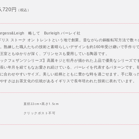
5,720円
（税込）
gess&Leigh 略して Burleigh バーレイ社
イギリス ストーク オン トレントという地で創業。昔ながらの銅板転写方法で数
。熟練した職人たちの技術と素晴らしいデザインを約160年受け継いで手作り
王室ともゆかりが深く、プリンセスも愛用している陶器です。
ックフェザンツシリーズ】高麗キジと牡丹が描かれた上品で優美なシリーズです
長い年月を経てもなお愛され続けている、バーレイを代表するパターンです。
に合わせやすいサイズ。美しい絵柄とともに豊かな時を過ごせます。手に取っ
やすさはお茶文化の伝統があるイギリスで長年培われた技術に表れています。
直径22cm×高さ1.5cm
クリックポスト不可