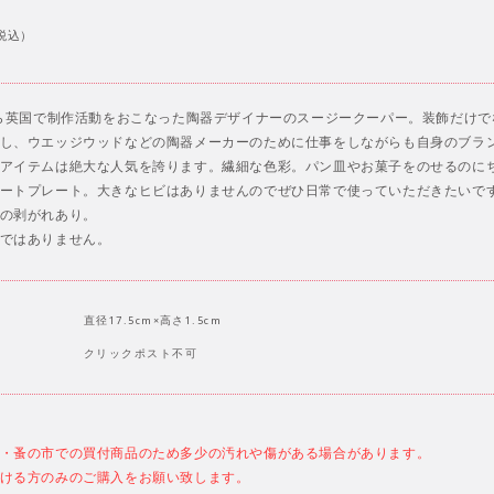
税込）
から英国で制作活動をおこなった陶器デザイナーのスージークーパー。装飾だけ
し、ウエッジウッドなどの陶器メーカーのために仕事をしながらも自身のブラ
アイテムは絶大な人気を誇ります。繊細な色彩。パン皿やお菓子をのせるのに
ートプレート。大きなヒビはありませんのでぜひ日常で使っていただきたいで
の剥がれあり。
ではありません。
直径17.5cm×高さ1.5cm
クリックポスト不可
・蚤の市での買付商品のため多少の汚れや傷がある場合があります。
ける方のみのご購入をお願い致します。