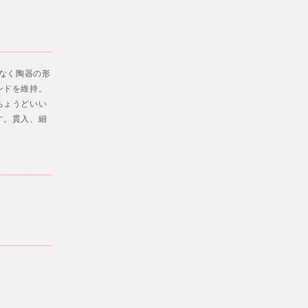
でなく陶器の形
ンドを維持。
ちょうどいい
す。貫入、細