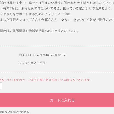
関わり暮らす中で、幸せとは言えない状況に置かれた犬や猫たちは少なくあり
t!cat!は、毎年2月に、あらためて猫について考え、困っている猫が少しでも減るよう
ィアさんをサポートするためのチャリティー企画。
ました猫好きショップさんや作家さんと、ゆるく、あたたかく繋がり開催いた
部が猫の保護活動や地域猫活動へのご支援となります。
約タテ21.5cm×ヨコ40cm×厚さ1cm
クリックポスト不可
売もしていますので、ご注文の際に売り切れている場合もございます。
品について問い合わせる