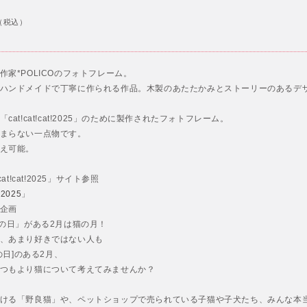
（税込）
作家*POLICOのフォトフレーム。
ハンドメイドで丁寧に作られる作品。木製のあたたかみとストーリーのあるデ
cat!cat!cat!2025」のために製作されたフォトフレーム。
まらない一点物です。
え可能。
cat!cat!2025」サイト参照
t!2025
」
企画
猫の日」がある2月は猫の月！
、あまり好きではない人も
猫の日]のある2月、
つもより猫について考えてみませんか？
ける「野良猫」や、ペットショップで売られている子猫や子犬たち、みんな本