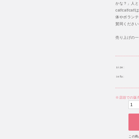
かな？」人と
cat!ca
体やボランテ
賛同ください
売り上げの一
size:
info:
※店頭での販
この商