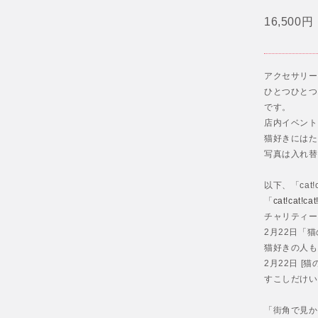
16,500円
アクセサリー
ひとつひとつ
です。
店内イベント「
猫好きにはた
写真は入れ替
以下、「cat!
「
cat!cat!ca
チャリティー
2月22日「
猫好きの人も
2月22日 [
すこしだけい
「街角で見か