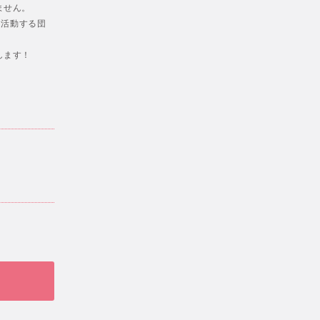
ません。
、活動する団
します！