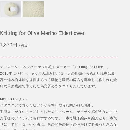
Knitting for Olive Merino Elderflower
1,870円
（税込）
デンマーク コペンハーゲンの毛糸メーカー「Knitting for Olive」。
2015年にベビー、キッズの編み物パターンの販売から始まり現在は最
高の編み物体験を提供するべく動物と環境の両方を尊重して作られた純
粋な天然繊維で作られた高品質の糸をつくりだしています。
Merino (メリノ)
パタゴニアで育ったヒツジから刈り取られ紡がれた毛糸。
毛羽立ちがないさっぱりとしたメリノウール。チクチク感が少ないので
お子様のアイテムにもおすすめです。一本で靴下編みを編んだり二本取
りにしてセーターや小物に。色の発色の良さのおかげで野暮ったさのな