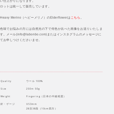
い仕上がりになります。
ロットは統一して販売しています。
Heavy Merino（ヘビーメリノ）のElderflowerは
こちら
。
色味でお悩みの方には自然光の下で何色か比べた画像をお送りいたしま
す。メール(info@labonbo.com)またはインスタグラムの
メッセージ
に
てお申しつけくださいませ。
Quality
ウール 100%
Size
250ｍ 50g
Weight
Fingering（日本の中細程度）
針・ゲージ
US3mm
28目38段（10cm四方）