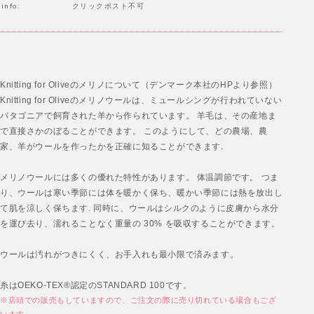
info:
クリックポスト不可
Knitting for Oliveのメリノについて（デンマーク本社のHPより参照）
Knitting for Oliveのメリノウールは、ミュールシングが行われていない
パタゴニアで飼育された羊から作られています。 羊毛は、その産地ま
で直接さかのぼることができます。 このようにして、どの農場、農
家、羊がウールを作ったかを正確に知ることができます.
メリノウールには多くの優れた特性があります。 体温調節です。 つま
り、ウールは寒い季節には体を暖かく保ち、暖かい季節には熱を放出し
て肌を涼しく保ちます. 同時に、ウールはシルクのように皮膚から水分
を運び去り、濡れることなく重量の 30% を吸収することができます。
ウールは汚れがつきにくく、お手入れも最小限で済みます。
糸はOEKO-TEX®認定のSTANDARD 100です。
※店頭での販売もしていますので、ご注文の際に売り切れている場合もござ