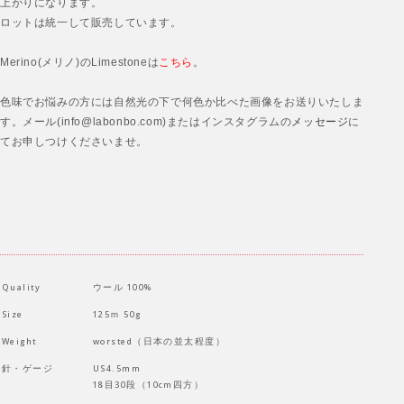
上がりになります。
ロットは統一して販売しています。
Merino(メリノ)のLimestoneは
こちら
。
色味でお悩みの方には自然光の下で何色か比べた画像をお送りいたしま
す。メール(info@labonbo.com)またはインスタグラムの
メッセージ
に
てお申しつけくださいませ。
Quality
ウール 100%
Size
125ｍ 50g
Weight
worsted（日本の並太程度）
針・ゲージ
US4.5mm
18目30段（10cm四方）