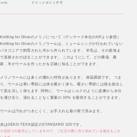
info:
クリックポスト不可
Knitting for Oliveのメリノについて（デンマーク本社のHPより参照）
Knitting for Oliveのメリノウールは、ミュールシングが行われていない
パタゴニアで飼育された羊から作られています。 羊毛は、その産地ま
で直接さかのぼることができます。 このようにして、どの農場、農
家、羊がウールを作ったかを正確に知ることができます.
メリノウールには多くの優れた特性があります。 体温調節です。 つま
り、ウールは寒い季節には体を暖かく保ち、暖かい季節には熱を放出し
て肌を涼しく保ちます. 同時に、ウールはシルクのように皮膚から水分
を運び去り、濡れることなく重量の 30% を吸収することができます。
ウールは汚れがつきにくく、お手入れも最小限で済みます。
糸はOEKO-TEX®認定のSTANDARD 100です。
※店頭での販売もしていますので、ご注文の際に売り切れている場合もござ