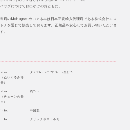
バッグにつけてお出かけのおともに。
当店のMcHugsのぬいぐるみは日本正規輸入代理店である株式会社エス
トナを通じて販売しております。正規品を安心してお買い物いただけま
す。
size:
タテ13cm×ヨコ13cm×奥行7cm
（ぬいぐるみ部
分）
size:
約7cm
（チェーンの長
さ）
info:
中国製
info:
クリックポスト不可