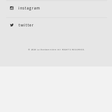
instagram
twitter
©
2026 La Bonbonnière All RIGHTS RESERVED.