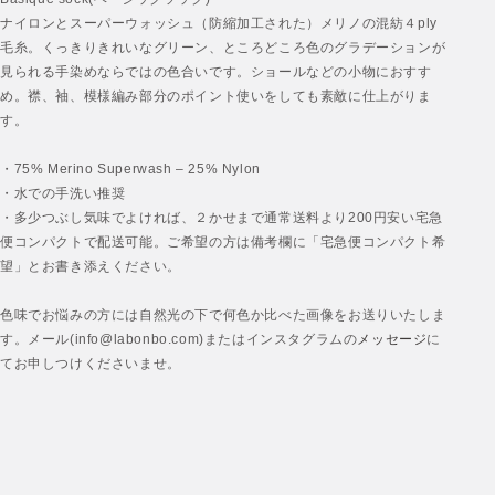
ナイロンとスーパーウォッシュ（防縮加工された）メリノの混紡４ply
毛糸。くっきりきれいなグリーン、ところどころ色のグラデーションが
見られる手染めならではの色合いです。ショールなどの小物におすす
め。襟、袖、模様編み部分のポイント使いをしても素敵に仕上がりま
す。
・75% Merino Superwash – 25% Nylon
・水での手洗い推奨
・多少つぶし気味でよければ、２かせまで通常送料より200円安い宅急
便コンパクトで配送可能。ご希望の方は備考欄に「宅急便コンパクト希
望」とお書き添えください。
色味でお悩みの方には自然光の下で何色か比べた画像をお送りいたしま
す。メール(info@labonbo.com)またはインスタグラムの
メッセージ
に
てお申しつけくださいませ。