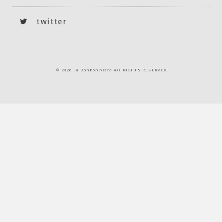
twitter
©
2026 La Bonbonnière All RIGHTS RESERVED.