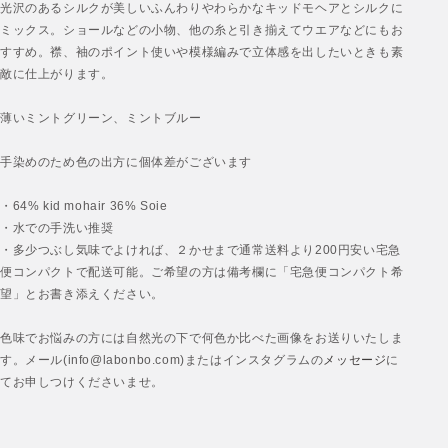
光沢のあるシルクが美しいふんわりやわらかなキッドモヘアとシルクに
ミックス。ショールなどの小物、他の糸と引き揃えてウエアなどにもお
すすめ。襟、袖のポイント使いや模様編みで立体感を出したいときも素
敵に仕上がります。
薄いミントグリーン、ミントブルー
手染めのため色の出方に個体差がございます
・64% kid mohair 36% Soie
・水での手洗い推奨
・多少つぶし気味でよければ、２かせまで通常送料より200円安い宅急
便コンパクトで配送可能。ご希望の方は備考欄に「宅急便コンパクト希
望」とお書き添えください。
色味でお悩みの方には自然光の下で何色か比べた画像をお送りいたしま
す。メール(info@labonbo.com)またはインスタグラムの
メッセージ
に
てお申しつけくださいませ。