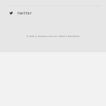
twitter
©
2026 La Bonbonnière All RIGHTS RESERVED.