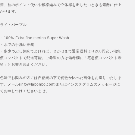
襟、袖のポイント使いや模様編みで立体感を出したいときも素敵に仕上
がります。
ライトパープル
・100% Extra fine merino Super Wash
・水での手洗い推奨
・多少つぶし気味でよければ、２かせまで通常送料より200円安い宅急
便コンパクトで配送可能。ご希望の方は備考欄に「宅急便コンパクト希
望」とお書き添えください。
色味でお悩みの方には自然光の下で何色か比べた画像をお送りいたしま
す。メール(info@labonbo.com)またはインスタグラムの
メッセージ
に
てお申しつけくださいませ。