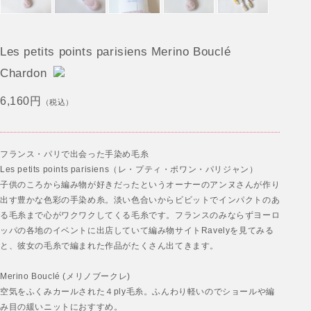
Les petits points parisiens Merino Bouclé
Chardon
6,160円
（税込）
フランス・パリで出会った手染め毛糸
Les petits points parisiens（レ・プティ・ポワン・パリジャン）
子供のころから編み物が好きだったというオーナーのアンヌさんが作り
出す豊かな色彩の手染め糸。淡い色合いからビビットでインパクトのあ
る毛糸まで心がワクワクしてくる毛糸です。フランスのみならずヨーロ
ッパの各地のイベントに出店していて編み物サイトRavelyを見てみる
と、彼女の毛糸で編まれた作品がたくさん出てきます。
Merino Bouclé (メリノブークレ)
空気をふくみカールされた４ply毛糸。ふんわり軽いのでショールや編
み目の緩いニットにおすすめ。