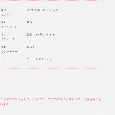
size
直径6.5cm×高さ18.5cm
（ワイン）:
容量
310cc
（ワイン）:
size
直径7cm×高さ19.5cm
（ウォーター）:
容量
380cc
（ウォーター）:
info:
クリックポスト不可
※店頭での販売もしていますので、ご注文の際に売り切れている場合もござ
います。