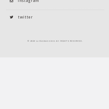
instagram
twitter
©
2026 La Bonbonnière All RIGHTS RESERVED.