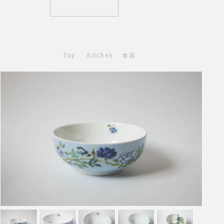
Top
Kitchen
食器