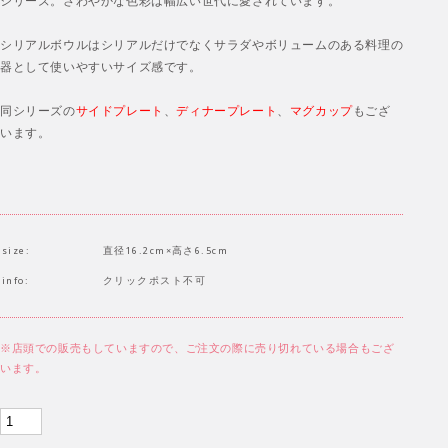
シリーズ。さわやかな色彩は幅広い世代に愛されています。
シリアルボウルはシリアルだけでなくサラダやボリュームのある料理の
器として使いやすいサイズ感です。
同シリーズの
サイドプレート
、
ディナープレート
、
マグカップ
もござ
います。
size:
直径16.2cm×高さ6.5cm
info:
クリックポスト不可
※店頭での販売もしていますので、ご注文の際に売り切れている場合もござ
います。